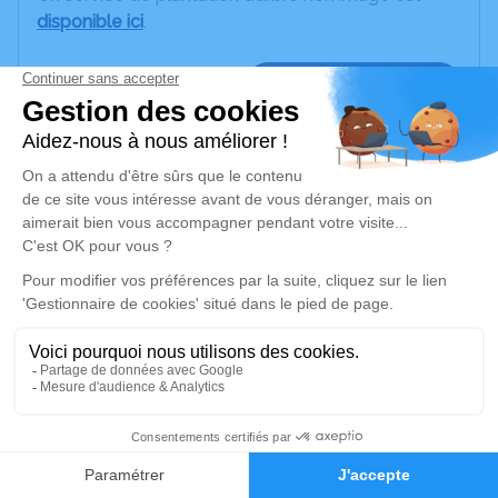
disponible ici
.
Je rends hommage
Cérémonie civile
vendredi 19 juillet 2024 à 15h00
Cimetière de Villaines-les-Rochers
Rue de l'Église
37190 Villaines-les-Rochers
Je rends hommage
Déroulé des obsèques
29
Repos en salon funéraire
Faire-part
Hommages