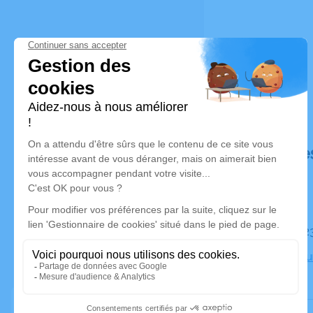
Déroulé de
Le mardi 
Crématoriu