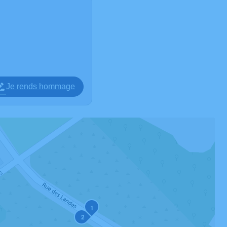
Je rends hommage
1
2