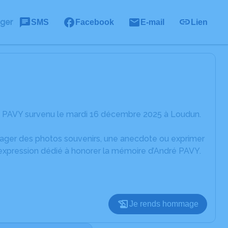
ager
SMS
Facebook
E-mail
Lien
é PAVY survenu le mardi 16 décembre 2025 à Loudun.
rtager des photos souvenirs, une anecdote ou exprimer
'expression dédié à honorer la mémoire d’André PAVY.
Je rends hommage