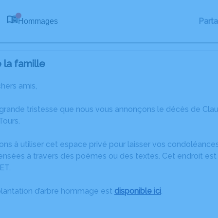
Part
Hommages
0
la famille
chers amis,
 grande tristesse que nous vous annonçons le décès de Cl
ours.
ons à utiliser cet espace privé pour laisser vos condoléanc
ensées à travers des poèmes ou des textes. Cet endroit est 
ET.
plantation d’arbre hommage est
disponible ici
.