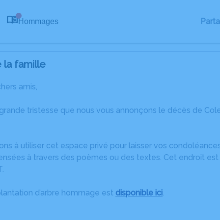
Part
Hommages
0
la famille
chers amis,
 grande tristesse que nous vous annonçons le décès de Cole
ons à utiliser cet espace privé pour laisser vos condoléanc
ensées à travers des poèmes ou des textes. Cet endroit est 
.
plantation d’arbre hommage est
disponible ici
.