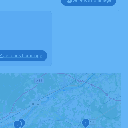
Je rends hommage
Je rends hommage
1
3
2