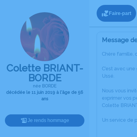
Faire-part
Message de 
Chère famille, 
Colette BRIANT-
C’est avec une
BORDE
Ussé.
née BORDE
Nous vous invit
décédée le 11 juin 2019 à l'âge de 56
exprimer vos p
ans
Colette BRIANT
Un service de 
Je rends hommage