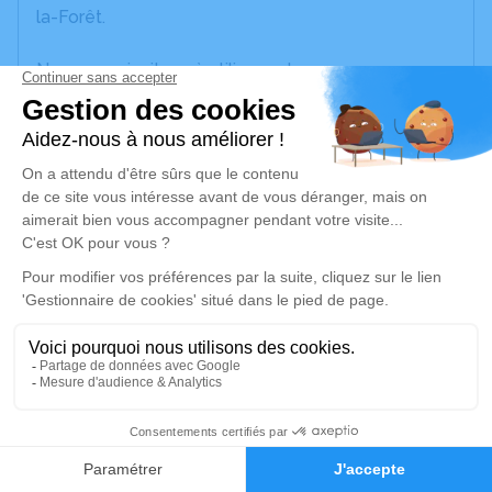
la-Forêt.
Nous vous invitons à utiliser cet espace pour
laisser vos condoléances, partager des photos
souvenirs, une anecdote ou exprimer vos pensées
à travers des poèmes ou des textes. Cet endroit
est un lieu d'expression dédié à honorer la
mémoire d’Eliane DESTOUCHES.
Un service de plantation d’arbre hommage est
disponible ici
.
Je rends hommage
Cérémonie religieuse
2
jeudi 27 février 2025 à 14h30
Église Saint Benoit de Saint-Benoît-la-Forêt
Faire-part
Hommages
37500 Saint-Benoît-la-Forêt