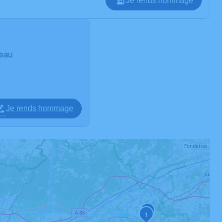
Je rends hommage
deau
Je rends hommage
2
1