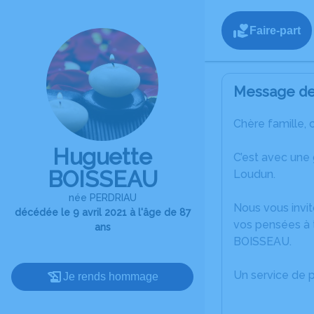
Faire-part
Message de 
Chère famille, 
Huguette
C’est avec une
BOISSEAU
Loudun.
née PERDRIAU
Nous vous invit
décédée le 9 avril 2021 à l'âge de 87
vos pensées à 
ans
BOISSEAU.
Un service de 
Je rends hommage