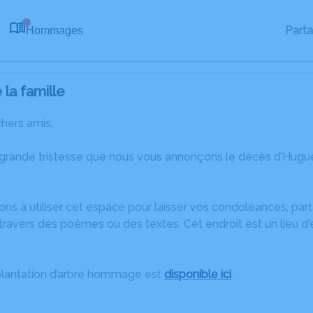
Part
Hommages
0
la famille
chers amis,
 grande tristesse que nous vous annonçons le décès d’Hugue
ons à utiliser cet espace pour laisser vos condoléances, pa
travers des poèmes ou des textes. Cet endroit est un lieu d
plantation d’arbre hommage est
disponible ici
.