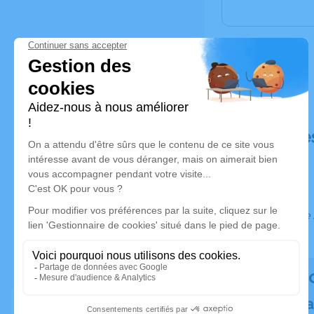
Déroulé de
Ce service 
Rendez 
Plantez un a