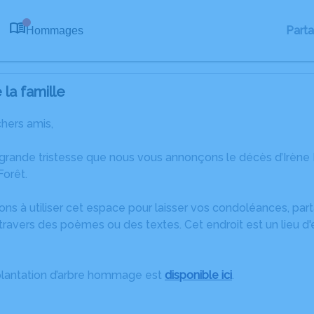
Part
Hommages
0
la famille
chers amis,
 grande tristesse que nous vous annonçons le décès d’Irè
Forêt.
ons à utiliser cet espace pour laisser vos condoléances, pa
ravers des poèmes ou des textes. Cet endroit est un lieu d'
plantation d’arbre hommage est
disponible ici
.