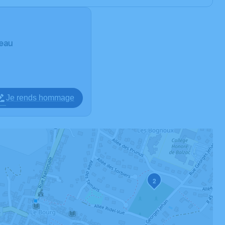
deau
Je rends hommage
2