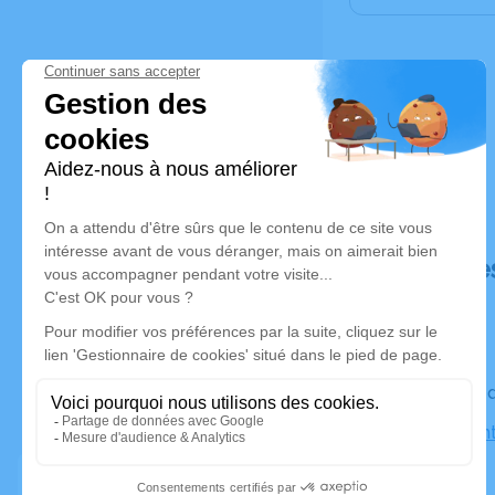
Déroulé de
Le vendre
Église Sain
le-Rideau