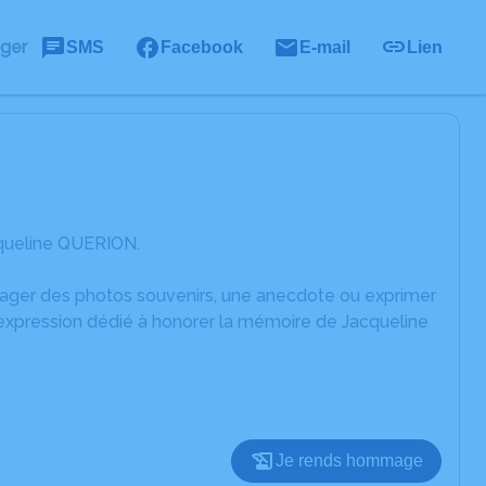
ager
SMS
Facebook
E-mail
Lien
cqueline QUERION.
rtager des photos souvenirs, une anecdote ou exprimer
'expression dédié à honorer la mémoire de Jacqueline
Je rends hommage