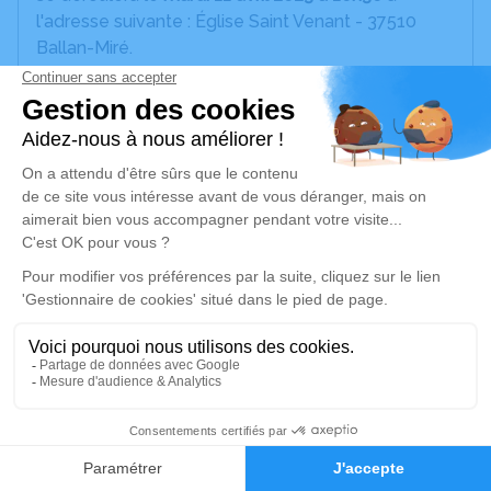
l'adresse suivante : Église Saint Venant - 37510
Ballan-Miré.
Nous vous convions à la suite de cette cérémonie
à un moment convival à la maison (La Croix-des-
Quarts, 37190 Druye).
Un service de plantation d’arbre hommage est
disponible ici
.
Je rends hommage
Cérémonie religieuse
mardi 11 avril 2023 à 10h30
Église Saint Venant de Ballan-Miré
17
37510 Ballan-Miré
Faire-part
Hommages