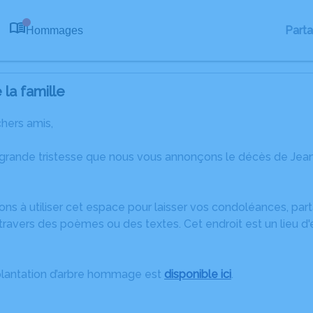
Part
Hommages
0
la famille
chers amis,
 grande tristesse que nous vous annonçons le décès de J
ons à utiliser cet espace pour laisser vos condoléances, pa
travers des poèmes ou des textes. Cet endroit est un lieu d
plantation d’arbre hommage est
disponible ici
.