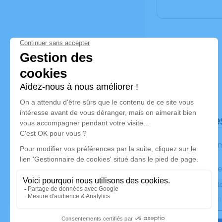
Déroulé de
Les inform
Activez une ale
Recevoir une ale