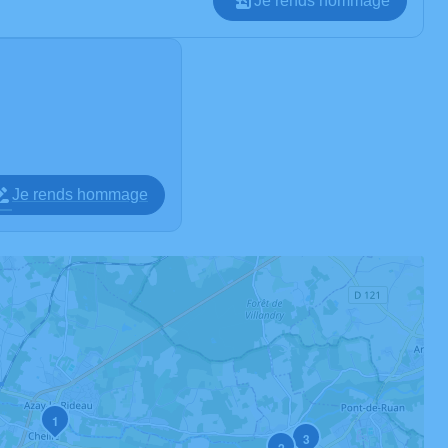
Je rends hommage
Je rends hommage
1
3