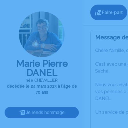
Faire-part
Message de 
Chère famille, 
Marie Pierre
C’est avec une
DANEL
Saché.
née CHEVALLIER
Nous vous invit
décédée le 24 mars 2023 à l'âge de
vos pensées à t
70 ans
DANEL.
Un service de 
Je rends hommage