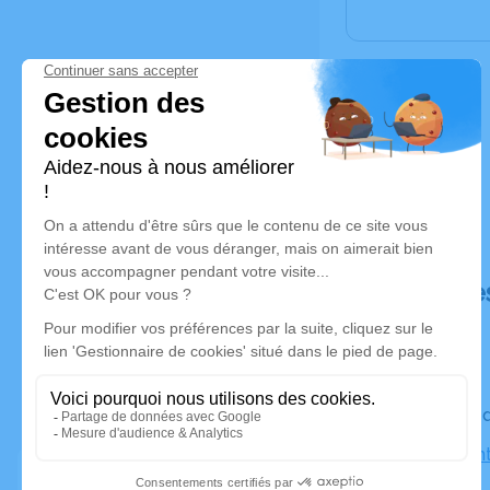
Déroulé de
Le vendre
Église Sain
le-Rideau