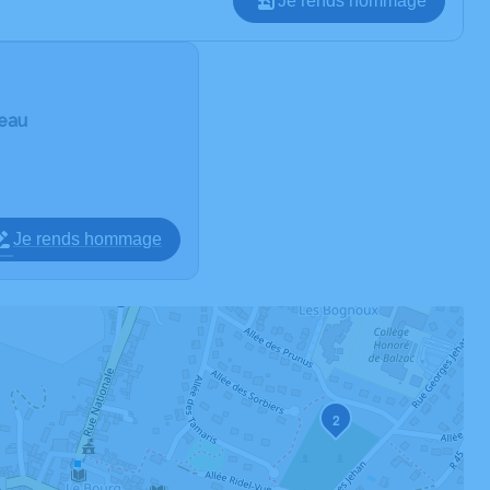
Je rends hommage
deau
Je rends hommage
2