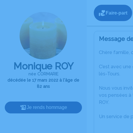
Faire-part
Message de 
Chère famille, 
Monique ROY
C’est avec une
lès-Tours.
née CORMARIE
décédée le 17 mars 2022 à l'âge de
82 ans
Nous vous invit
vos pensées à 
ROY.
Je rends hommage
Un service de 