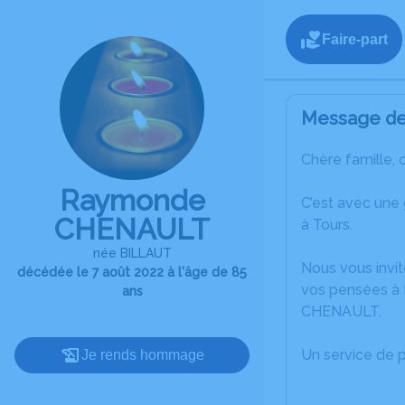
Faire-part
Message de 
Chère famille, 
Raymonde
C’est avec une
CHENAULT
à Tours.
née BILLAUT
Nous vous invit
décédée le 7 août 2022 à l'âge de 85
vos pensées à 
ans
CHENAULT.
Un service de 
Je rends hommage