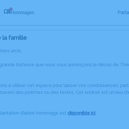
Part
Hommages
0
la famille
chers amis,
 grande tristesse que nous vous annonçons le décès de Thé
ons à utiliser cet espace pour laisser vos condoléances, pa
travers des poèmes ou des textes. Cet endroit est un lieu 
plantation d’arbre hommage est
disponible ici
.