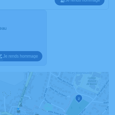
Je rends hommage
deau
Je rends hommage
2