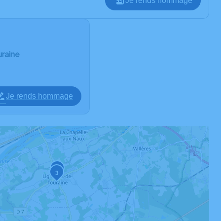
Je rends hommage
uraine
Je rends hommage
2
3