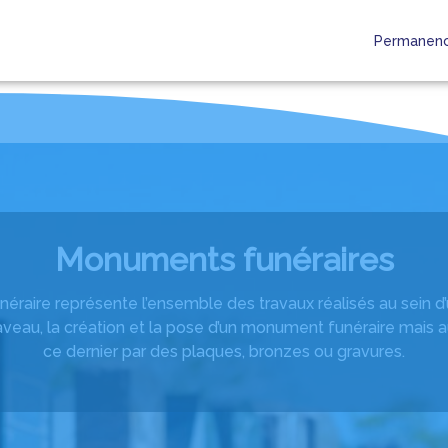
Permanenc
E
ESPACES HOMMAGES
BOUTIQUE
Monuments funéraires
néraire représente l’ensemble des travaux réalisés au sein d’u
aveau, la création et la pose d’un monument funéraire mais a
ce dernier par des plaques, bronzes ou gravures.