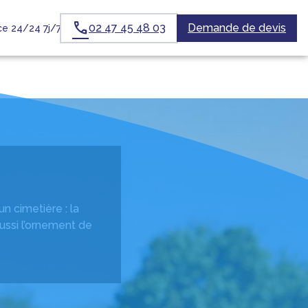
02 47 45 48 03
Demande de devis
e 24/24 7j/7
n cimetière : la
ussi l’ornement de