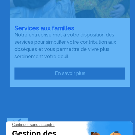
Services aux familles
Notre entreprise met à votre disposition des
services pour simplifier votre contribution aux
obsèques et vous permettre de vivre plus
sereinement votre deuil.
En savoir plus