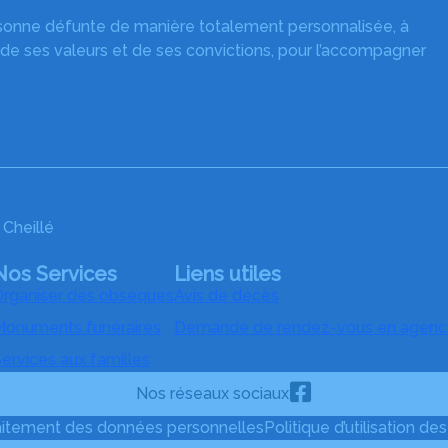
rsonne défunte de manière totalement personnalisée, à
 de ses valeurs et de ses convictions, pour l’accompagner
Cheillé
Nos Services
Liens utiles
rganiser des obsèques
Avis de décès
onuments funéraires
Demande de rendez-vous en agenc
ervices aux familles
Nos réseaux sociaux
raitement des données personnelles
Politique d’utilisation de