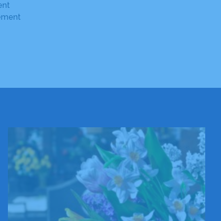
ent
cement