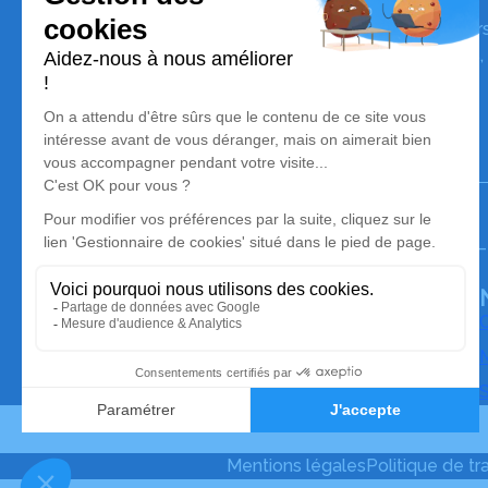
Pompes Funèbres Fontaine
Nos équipes vous aident à honorer la mémoire de la pe
perpétuer son souvenir dans le respect de ses volontés,
avec dignité dans son dernier voyage.
Notre agence
Pompes Funèbres Fontaine
02 47 45 48 03
pompesfunebres.fontaine@gmail.com
Pompes Funebres Fontaine Azay le Rideau – 37190 – 
4.7/5 – 94 avis
O
M
S
Mentions légales
Politique de t