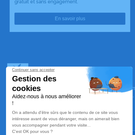
gratuit et sans engagement.
En savoir plus
Pompes Funèbres Fontaine
Nos équipes vous aident à honorer la mémoire de la pe
perpétuer son souvenir dans le respect de ses volontés,
avec dignité dans son dernier voyage.
Notre agence
Pompes Funèbres Fontaine
02 47 45 48 03