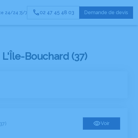
02 47 45 48 03
Demande de devis
e 24/24 7j/7
L'Île-Bouchard (37)
Voir
37)