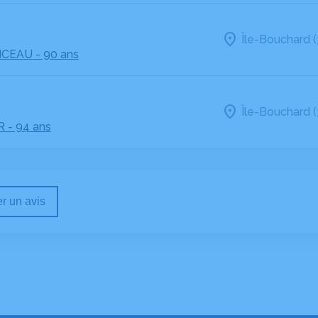
Île-Bouchard (
NCEAU
- 90 ans
Île-Bouchard (
R
- 94 ans
r un avis