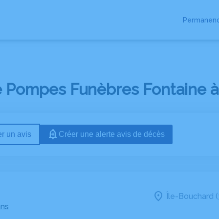
Permanenc
E
ESPACES HOMMAGES
BOUTIQUE
 Pompes Funèbres Fontaine à 
r un avis
Créer une alerte avis de décès
Île-Bouchard (
ans