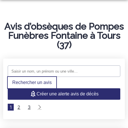
NOS SERVICES
NOTRE AGENCE
Avis d’obsèques de Pompes
ORGANISER DES OBSÈQUES
NOTRE CHAMBRE FUNÉRAIRE
Funèbres Fontaine à Tours
PRÉVOIR SES OBSÈQUES
ESPACES HOMMAGES
(37)
BOUTIQUE
SERVICES AUX FAMILLES
MONUMENTS FUNÉRAIRES
Rechercher un avis
Créer une alerte avis de décès
1
2
3