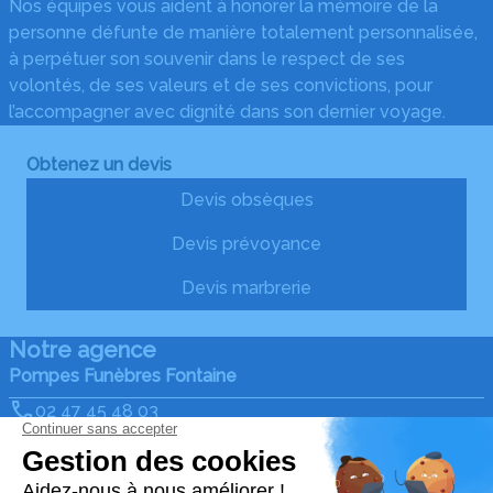
Nos équipes vous aident à honorer la mémoire de la
personne défunte de manière totalement personnalisée,
à perpétuer son souvenir dans le respect de ses
volontés, de ses valeurs et de ses convictions, pour
l’accompagner avec dignité dans son dernier voyage.
Obtenez un devis
Devis obsèques
Devis prévoyance
Devis marbrerie
Notre agence
Pompes Funèbres Fontaine
02 47 45 48 03
pompesfunebres.fontaine@gmail.com
Pompes Funebres Fontaine Azay le Rideau - 37190 -
Cheillé